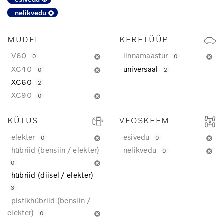
nelikvedu
MUDEL
KERETÜÜP
V60
linnamaastur
0
0
XC40
universaal
0
2
XC60
2
XC90
0
KÜTUS
VEOSKEEM
elekter
esivedu
0
0
hübriid (bensiin / elekter)
nelikvedu
0
0
hübriid (diisel / elekter)
3
pistikhübriid (bensiin /
elekter)
0