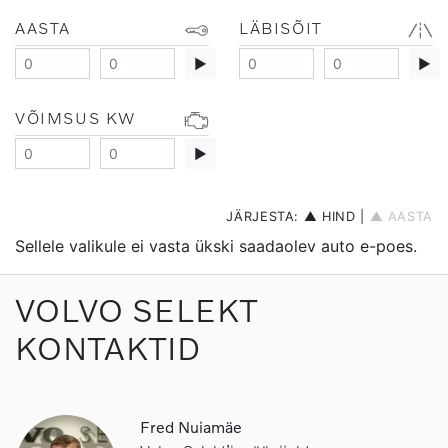
AASTA
LÄBISÕIT
▶
▶
VÕIMSUS KW
▶
JÄRJESTA:
▲ HIND
|
▲ AASTA
Sellele valikule ei vasta ükski saadaolev auto e-poes.
VOLVO SELEKT
KONTAKTID
Fred Nuiamäe