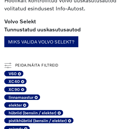
Hoolikalt kontrollitud Volvo uuskasutusautod
volitatud esindusest Info-Autost.
Volvo Selekt
Tunnustatud uuskasutusautod
MIKS VALIDA VOLVO SELEKT?
PEIDA/NÄITA FILTREID
V60
XC40
XC90
linnamaastur
elekter
hübriid (bensiin / elekter)
pistikhübriid (bensiin / elekter)
esivedu