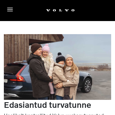
Menüü
Edasiantud turvatunne