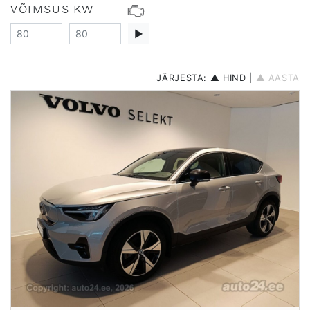
VÕIMSUS KW
▶
JÄRJESTA:
▲ HIND
|
▲ AASTA