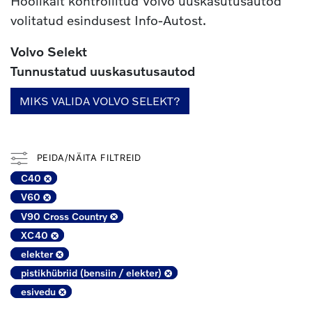
Hoolikalt kontrollitud Volvo uuskasutusautod
volitatud esindusest Info-Autost.
Volvo Selekt
Tunnustatud uuskasutusautod
MIKS VALIDA VOLVO SELEKT?
PEIDA/NÄITA FILTREID
C40
V60
V90 Cross Country
XC40
elekter
pistikhübriid (bensiin / elekter)
esivedu