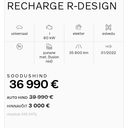
RECHARGE R-DESIGN
universaal
l
elekter
esivedu
80 kW
punane
35 800 km
01/2022
met. (fusion
red)
SOODUSHIND
36 990 €
39 990 €
AUTO HIND
3 000 €
HINNAVÕIT
sisaldab KM 24%