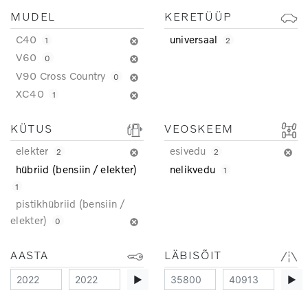
MUDEL
KERETÜÜP
C40
universaal
1
2
V60
0
V90 Cross Country
0
XC40
1
KÜTUS
VEOSKEEM
elekter
esivedu
2
2
hübriid (bensiin / elekter)
nelikvedu
1
1
pistikhübriid (bensiin /
elekter)
0
AASTA
LÄBISÕIT
▶
▶