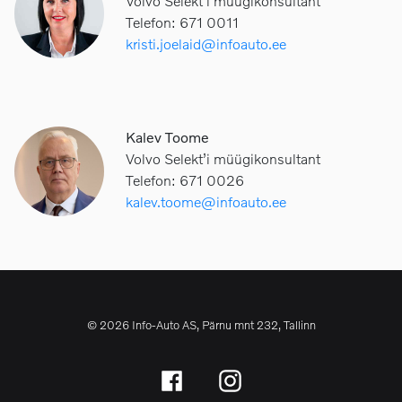
Volvo Selekt’i müügikonsultant
Telefon: 671 0011
kristi.joelaid@infoauto.ee
Kalev Toome
Volvo Selekt’i müügikonsultant
Telefon: 671 0026
kalev.toome@infoauto.ee
© 2026 Info-Auto AS, Pärnu mnt 232, Tallinn