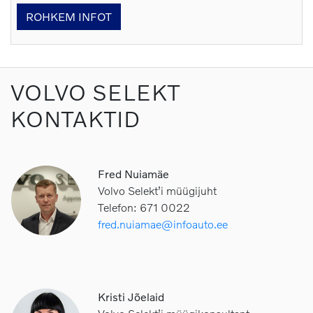
ROHKEM INFOT
VOLVO SELEKT
KONTAKTID
Fred Nuiamäe
Volvo Selekt’i müügijuht
Telefon: 671 0022
fred.nuiamae@infoauto.ee
Kristi Jõelaid