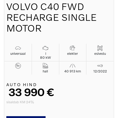
VOLVO
C40 FWD
RECHARGE SINGLE
MOTOR
universaal
l
elekter
esivedu
80 kW
hall
40 913 km
12/2022
AUTO HIND
33 990 €
sisaldab KM 24%