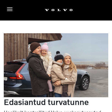
Menüü
Edasiantud turvatunne