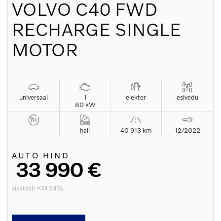
VOLVO
C40 FWD
RECHARGE SINGLE
MOTOR
universaal
l
elekter
esivedu
80 kW
hall
40 913 km
12/2022
AUTO HIND
33 990 €
sisaldab KM 24%