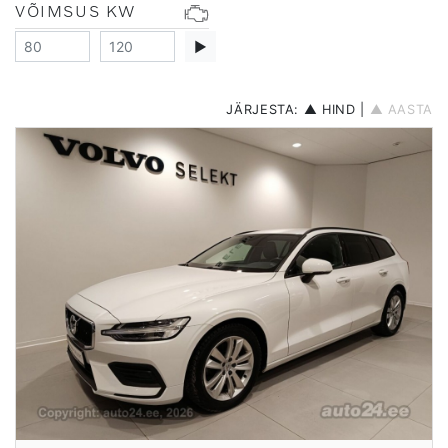
VÕIMSUS KW
▶
JÄRJESTA:
▲ HIND
|
▲ AASTA