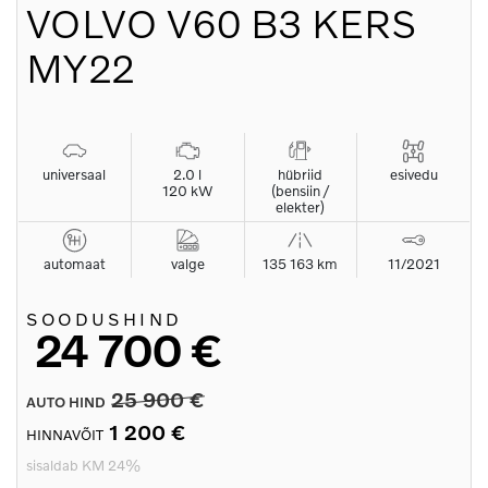
VOLVO
V60 B3 KERS
MY22
universaal
2.0 l
hübriid
esivedu
120 kW
(bensiin /
elekter)
automaat
valge
135 163 km
11/2021
SOODUSHIND
24 700 €
25 900 €
AUTO HIND
1 200 €
HINNAVÕIT
sisaldab KM 24%