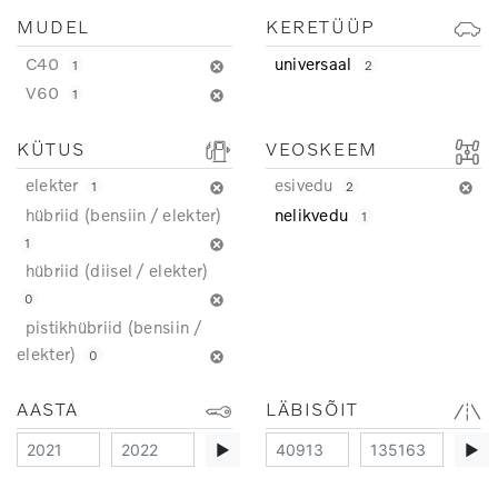
MUDEL
KERETÜÜP
C40
universaal
1
2
V60
1
KÜTUS
VEOSKEEM
elekter
esivedu
1
2
hübriid (bensiin / elekter)
nelikvedu
1
1
hübriid (diisel / elekter)
0
pistikhübriid (bensiin /
elekter)
0
AASTA
LÄBISÕIT
▶
▶