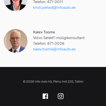
Telefon: 671 0011
kristi.joelaid@infoauto.ee
Kalev Toome
Volvo Selekt’i müügikonsultant
Telefon: 671 0026
kalev.toome@infoauto.ee
© 2026 Info-Auto AS, Pärnu mnt 232, Tallinn