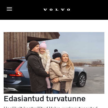
Menüü
Edasiantud turvatunne