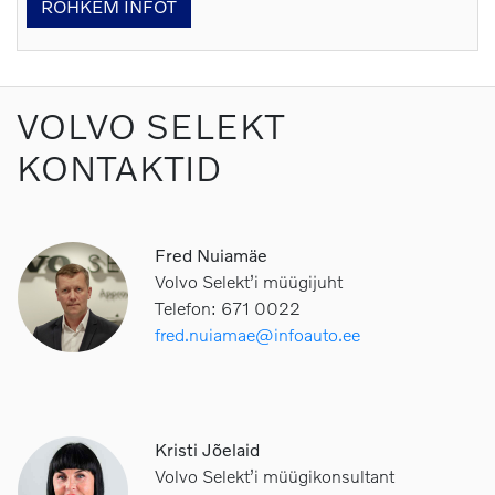
ROHKEM INFOT
VOLVO SELEKT
KONTAKTID
Fred Nuiamäe
Volvo Selekt’i müügijuht
Telefon: 671 0022
fred.nuiamae@infoauto.ee
Kristi Jõelaid
Volvo Selekt’i müügikonsultant