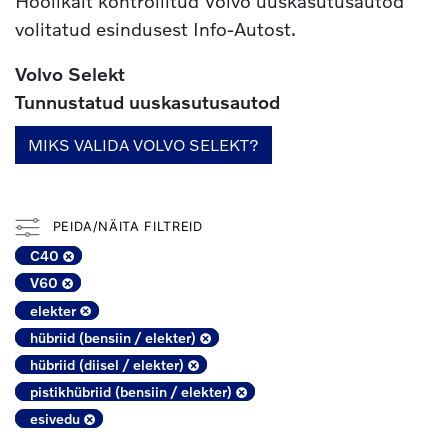
Hoolikalt kontrollitud Volvo uuskasutusautod
volitatud esindusest Info-Autost.
Volvo Selekt
Tunnustatud uuskasutusautod
MIKS VALIDA VOLVO SELEKT?
PEIDA/NÄITA FILTREID
C40
V60
elekter
hübriid (bensiin / elekter)
hübriid (diisel / elekter)
pistikhübriid (bensiin / elekter)
esivedu