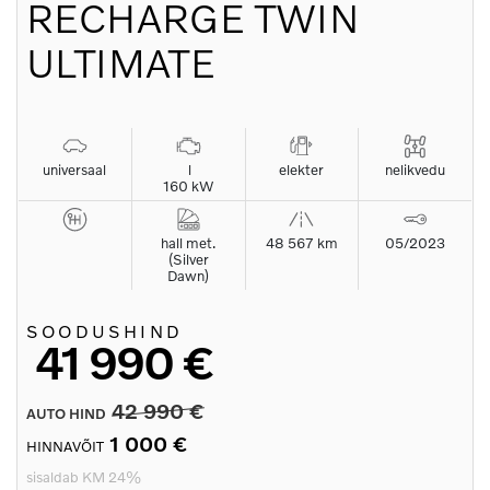
RECHARGE TWIN
ULTIMATE
universaal
l
elekter
nelikvedu
160 kW
hall met.
48 567 km
05/2023
(Silver
Dawn)
SOODUSHIND
41 990 €
42 990 €
AUTO HIND
1 000 €
HINNAVÕIT
sisaldab KM 24%