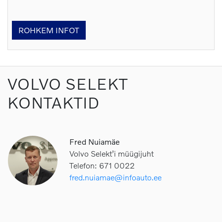
ROHKEM INFOT
VOLVO SELEKT
KONTAKTID
Fred Nuiamäe
Volvo Selekt’i müügijuht
Telefon: 671 0022
fred.nuiamae@infoauto.ee