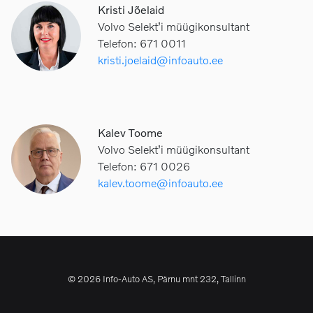
Kristi Jõelaid
Volvo Selekt’i müügikonsultant
Telefon: 671 0011
kristi.joelaid@infoauto.ee
Kalev Toome
Volvo Selekt’i müügikonsultant
Telefon: 671 0026
kalev.toome@infoauto.ee
© 2026 Info-Auto AS, Pärnu mnt 232, Tallinn