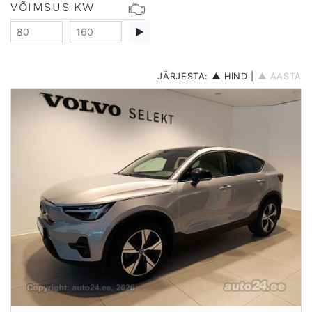
VÕIMSUS KW
▶
JÄRJESTA:
▲ HIND
|
▲ AASTA