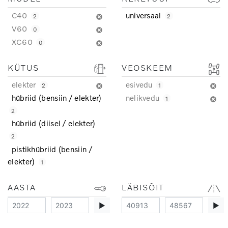
C40
universaal
2
2
V60
0
XC60
0
KÜTUS
VEOSKEEM
elekter
esivedu
2
1
hübriid (bensiin / elekter)
nelikvedu
1
2
hübriid (diisel / elekter)
2
pistikhübriid (bensiin /
elekter)
1
AASTA
LÄBISÕIT
▶
▶