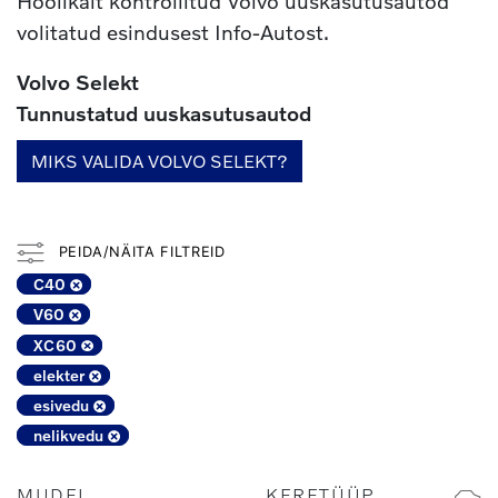
Hoolikalt kontrollitud Volvo uuskasutusautod
volitatud esindusest Info-Autost.
Volvo Selekt
Tunnustatud uuskasutusautod
MIKS VALIDA VOLVO SELEKT?
PEIDA/NÄITA FILTREID
C40
V60
XC60
elekter
esivedu
nelikvedu
MUDEL
KERETÜÜP