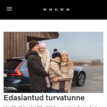
Menüü
Edasiantud turvatunne