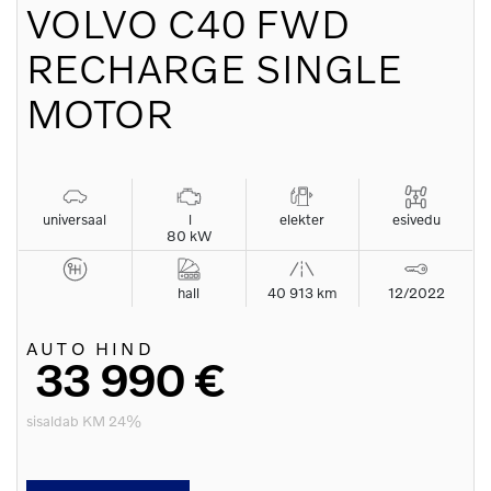
VOLVO
C40 FWD
RECHARGE SINGLE
MOTOR
universaal
l
elekter
esivedu
80 kW
hall
40 913 km
12/2022
AUTO HIND
33 990 €
sisaldab KM 24%