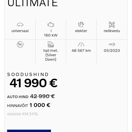
ULTIMATE
universaal
l
elekter
nelikvedu
160 kW
hall met.
48 567 km
05/2023
(Silver
Dawn)
SOODUSHIND
41 990 €
42 990 €
AUTO HIND
1 000 €
HINNAVÕIT
sisaldab KM 24%