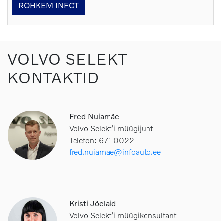
ROHKEM INFOT
VOLVO SELEKT
KONTAKTID
Fred Nuiamäe
Volvo Selekt’i müügijuht
Telefon: 671 0022
fred.nuiamae@infoauto.ee
Kristi Jõelaid
Volvo Selekt’i müügikonsultant