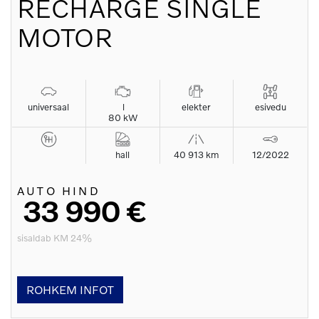
RECHARGE SINGLE
MOTOR
universaal
l
elekter
esivedu
80 kW
hall
40 913 km
12/2022
AUTO HIND
33 990 €
sisaldab KM 24%
ROHKEM INFOT