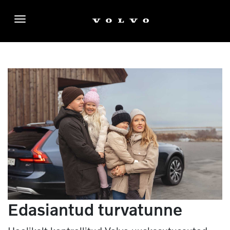
Menüü
Edasiantud turvatunne