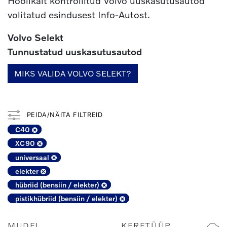
Hoolikalt kontrollitud Volvo uuskasutusautod
volitatud esindusest Info-Autost.
Volvo Selekt
Tunnustatud uuskasutusautod
MIKS VALIDA VOLVO SELEKT?
PEIDA/NÄITA FILTREID
C40
XC90
universaal
elekter
hübriid (bensiin / elekter)
pistikhübriid (bensiin / elekter)
MUDEL
KERETÜÜP