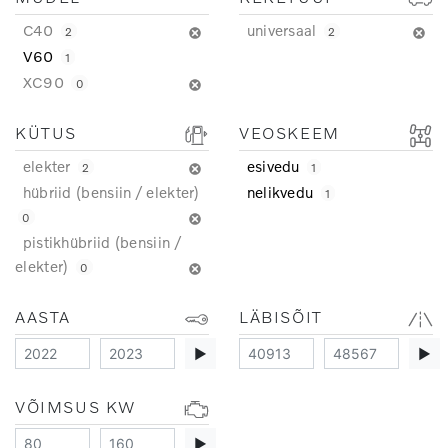
C40
universaal
2
2
V60
1
XC90
0
KÜTUS
VEOSKEEM
elekter
esivedu
2
1
hübriid (bensiin / elekter)
nelikvedu
1
0
pistikhübriid (bensiin /
elekter)
0
AASTA
LÄBISÕIT
▶
▶
VÕIMSUS KW
▶