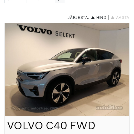
JÄRJESTA:
▲ HIND
|
▲ AASTA
VOLVO
C40 FWD