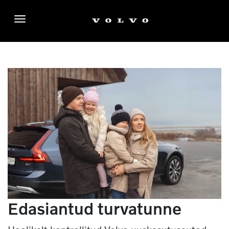
Menüü
Edasiantud turvatunne