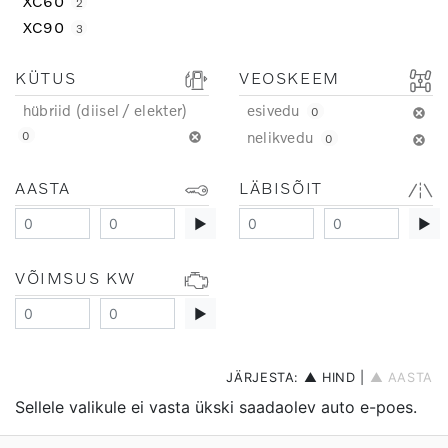
XC60
2
XC90
3
KÜTUS
VEOSKEEM
hübriid (diisel / elekter)
esivedu
0
nelikvedu
0
0
AASTA
LÄBISÕIT
▶
▶
VÕIMSUS KW
▶
JÄRJESTA:
▲ HIND
|
▲ AASTA
Sellele valikule ei vasta ükski saadaolev auto e-poes.