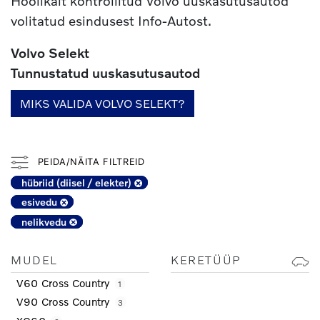
Hoolikalt kontrollitud Volvo uuskasutusautod
volitatud esindusest Info-Autost.
Volvo Selekt
Tunnustatud uuskasutusautod
MIKS VALIDA VOLVO SELEKT?
PEIDA/NÄITA FILTREID
hübriid (diisel / elekter)
esivedu
nelikvedu
MUDEL
KERETÜÜP
V60 Cross Country
1
V90 Cross Country
3