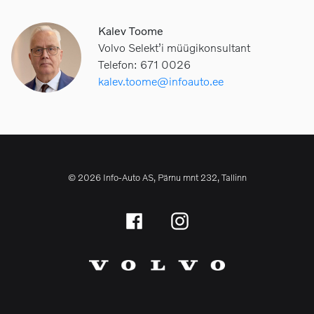
Kalev Toome
Volvo Selekt’i müügikonsultant
Telefon: 671 0026
kalev.toome@infoauto.ee
© 2026 Info-Auto AS, Pärnu mnt 232, Tallinn