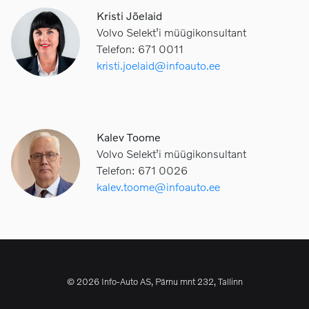
Kristi Jõelaid
Volvo Selekt’i müügikonsultant
Telefon: 671 0011
kristi.joelaid@infoauto.ee
Kalev Toome
Volvo Selekt’i müügikonsultant
Telefon: 671 0026
kalev.toome@infoauto.ee
© 2026 Info-Auto AS, Pärnu mnt 232, Tallinn