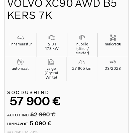
VOLVO
XC90 AWD B5
KERS 7K
linnamaastur
2.0 l
hübriid
nelikvedu
173 kW
(diisel /
elekter)
automaat
valge
27 965 km
03/2023
(Crystal
White)
SOODUSHIND
57 900 €
62 990 €
AUTO HIND
5 090 €
HINNAVÕIT
sisaldab KM 24%