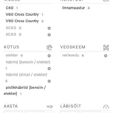
C40
linnamaastur
1
6
V60 Cross Country
1
V90 Cross Country
3
XC60
3
XC90
3
KÜTUS
VEOSKEEM
elekter
nelikvedu
0
6
hübriid (bensiin / elekter)
1
hübriid (diisel / elekter)
5
pistikhübriid (bensiin /
elekter)
1
AASTA
LÄBISÕIT