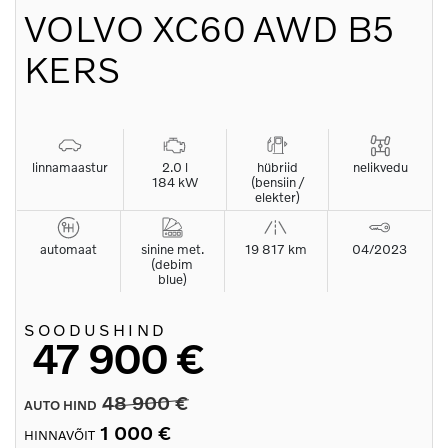
VOLVO
XC60 AWD B5
KERS
linnamaastur
2.0 l
hübriid
nelikvedu
184 kW
(bensiin /
elekter)
automaat
sinine met.
19 817 km
04/2023
(debim
blue)
SOODUSHIND
47 900 €
48 900 €
AUTO HIND
1 000 €
HINNAVÕIT