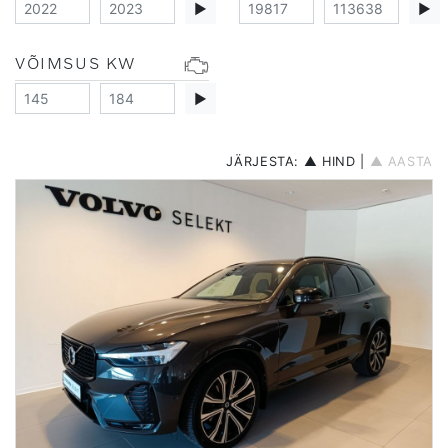
▶
▶
VÕIMSUS KW
▶
JÄRJESTA:
▲ HIND
|
▲ AASTA