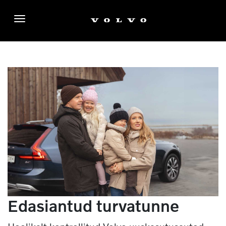
Menüü
Edasiantud turvatunne