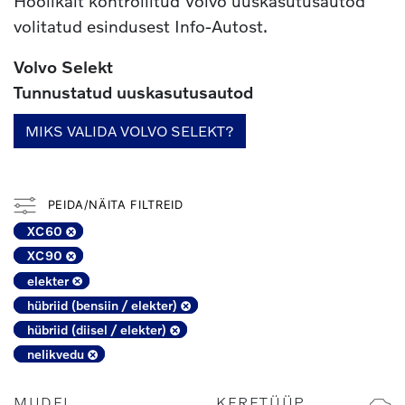
Hoolikalt kontrollitud Volvo uuskasutusautod
volitatud esindusest Info-Autost.
Volvo Selekt
Tunnustatud uuskasutusautod
MIKS VALIDA VOLVO SELEKT?
PEIDA/NÄITA FILTREID
XC60
XC90
elekter
hübriid (bensiin / elekter)
hübriid (diisel / elekter)
nelikvedu
MUDEL
KERETÜÜP