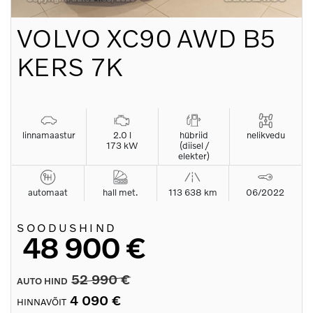
VOLVO
XC90 AWD B5
KERS 7K
linnamaastur
2.0 l
hübriid
nelikvedu
173 kW
(diisel /
elekter)
automaat
hall met.
113 638 km
06/2022
SOODUSHIND
48 900 €
52 990 €
AUTO HIND
4 090 €
HINNAVÕIT