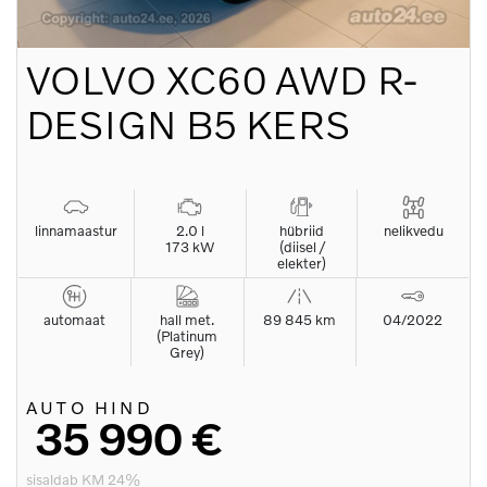
VOLVO
XC60 AWD R-
DESIGN B5 KERS
linnamaastur
2.0 l
hübriid
nelikvedu
173 kW
(diisel /
elekter)
automaat
hall met.
89 845 km
04/2022
(Platinum
Grey)
AUTO HIND
35 990 €
sisaldab KM 24%