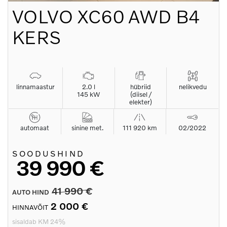
VOLVO
XC60 AWD B4
KERS
linnamaastur
2.0 l
hübriid
nelikvedu
145 kW
(diisel /
elekter)
automaat
sinine met.
111 920 km
02/2022
SOODUSHIND
39 990 €
41 990 €
AUTO HIND
2 000 €
HINNAVÕIT
sisaldab KM 24%