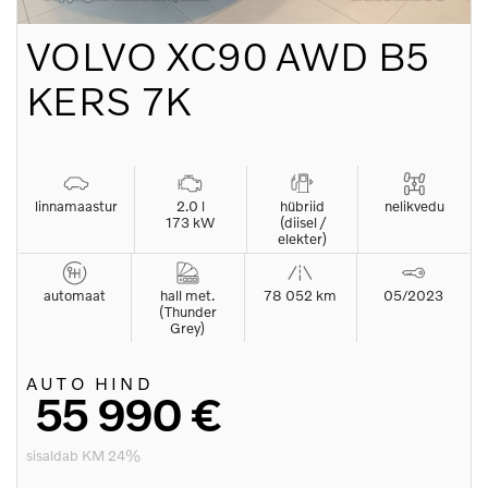
VOLVO
XC90 AWD B5
KERS 7K
linnamaastur
2.0 l
hübriid
nelikvedu
173 kW
(diisel /
elekter)
automaat
hall met.
78 052 km
05/2023
(Thunder
Grey)
AUTO HIND
55 990 €
sisaldab KM 24%