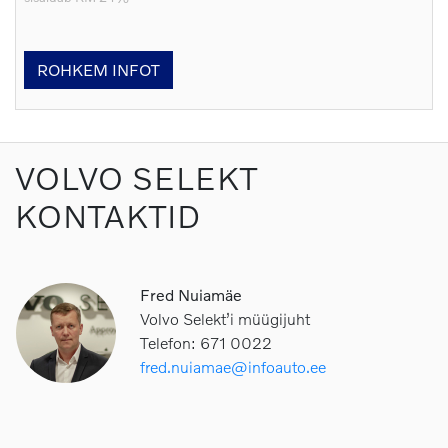
ROHKEM INFOT
VOLVO SELEKT
KONTAKTID
Fred Nuiamäe
Volvo Selekt’i müügijuht
Telefon: 671 0022
fred.nuiamae@infoauto.ee