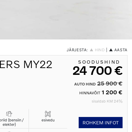
JÄRJESTA:
▲ HIND
|
▲ AASTA
KERS MY22
SOODUSHIND
24 700 €
25 900 €
AUTO HIND
1 200 €
HINNAVÕIT
sisaldab KM 24%
riid (bensiin /
esivedu
ROHKEM INFOT
elekter)