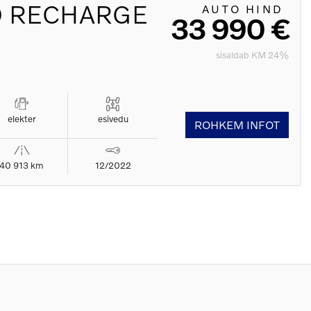
D RECHARGE
AUTO HIND
33 990 €
sisaldab KM 24%
elekter
esivedu
ROHKEM INFOT
40 913 km
12/2022