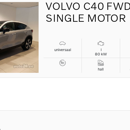
VOLVO
C40 FW
SINGLE MOTOR
universaal
l
80 kW
hall