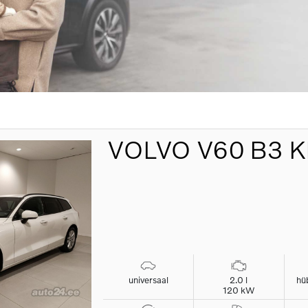
VOLVO
V60 B3 
universaal
2.0 l
hüb
120 kW