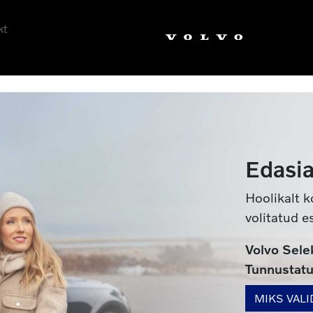
kt
Edasi
Hoolikalt 
volitatud e
Volvo Sele
Tunnustat
MIKS VALI