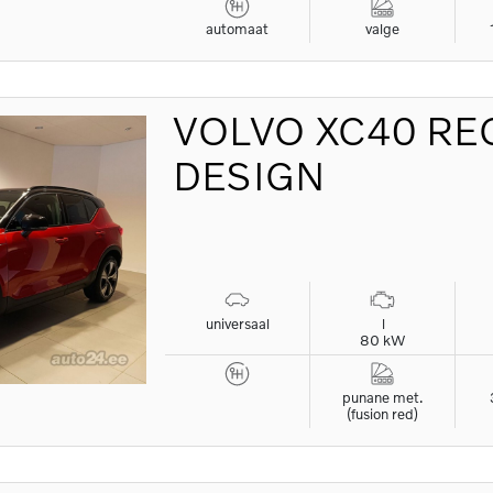
automaat
valge
VOLVO
XC40 RE
DESIGN
universaal
l
80 kW
punane met.
(fusion red)