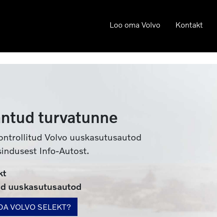
Loo oma Volvo
Kontakt
antud turvatunne
kontrollitud Volvo uuskasutusautod
sindusest Info-Autost.
kt
ud uuskasutusautod
DA VOLVO SELEKT?