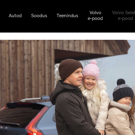
Volvo
Volvo Sele
Autod
Soodus
Teenindus
e-pood
e-pood