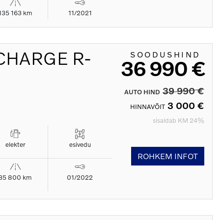
135 163 km
11/2021
CHARGE R-
SOODUSHIND
36 990 €
39 990 €
AUTO HIND
3 000 €
HINNAVÕIT
sisaldab KM 24%
elekter
esivedu
ROHKEM INFOT
35 800 km
01/2022