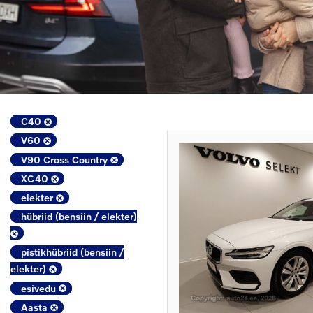
C40
V60
V90 Cross Country
XC40
elekter
hübriid (bensiin / elekter)
pistikhübriid (bensiin /
elekter)
esivedu
Aasta