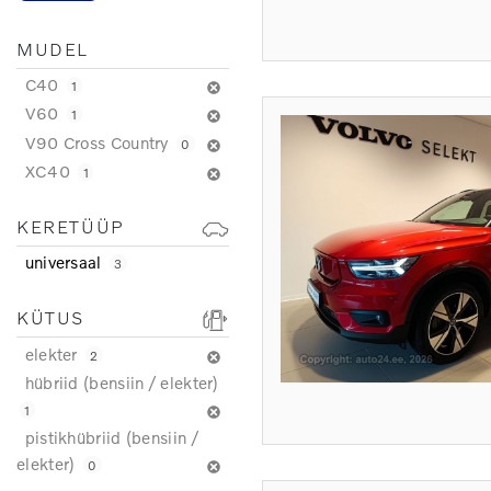
MUDEL
C40
1
V60
1
V90 Cross Country
0
XC40
1
KERETÜÜP
universaal
3
KÜTUS
elekter
2
hübriid (bensiin / elekter)
1
pistikhübriid (bensiin /
elekter)
0