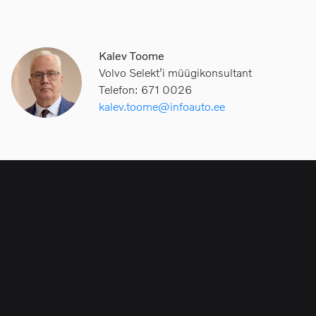
Kalev Toome
Volvo Selekt’i müügikonsultant
Telefon: 671 0026
kalev.toome@infoauto.ee