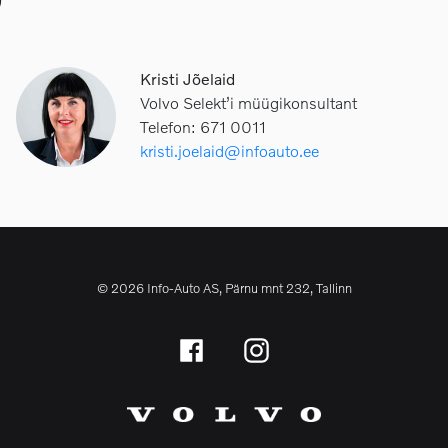
D
Kristi Jõelaid
Volvo Selekt’i müügikonsultant
Telefon: 671 0011
kristi.joelaid@infoauto.ee
© 2026 Info-Auto AS, Pärnu mnt 232, Tallinn