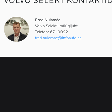
VOLVO SELEKT KONTAKTI
Fred Nuiamäe
Volvo Selekt’i müügijuht
Telefon: 671 0022
fred.nuiamae@infoauto.ee