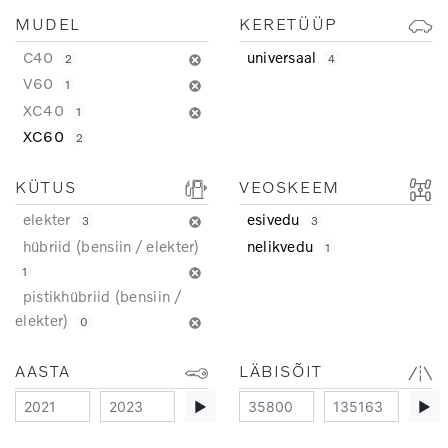
MUDEL
KERETÜÜP
C40
universaal
2
4
V60
1
XC40
1
XC60
2
KÜTUS
VEOSKEEM
elekter
esivedu
3
3
hübriid (bensiin / elekter)
nelikvedu
1
1
pistikhübriid (bensiin /
elekter)
0
AASTA
LÄBISÕIT
▶
▶