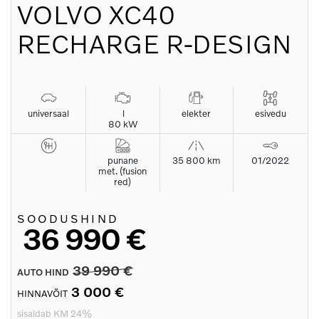
VOLVO
XC40
RECHARGE R-DESIGN
universaal
l
elekter
esivedu
80 kW
punane
35 800 km
01/2022
met. (fusion
red)
SOODUSHIND
36 990 €
39 990 €
AUTO HIND
3 000 €
HINNAVÕIT
sisaldab KM 24%