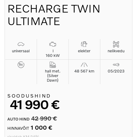
RECHARGE TWIN
ULTIMATE
universaal
l
elekter
nelikvedu
160 kW
hall met.
48 567 km
05/2023
(Silver
Dawn)
SOODUSHIND
41 990 €
42 990 €
AUTO HIND
1 000 €
HINNAVÕIT
sisaldab KM 24%