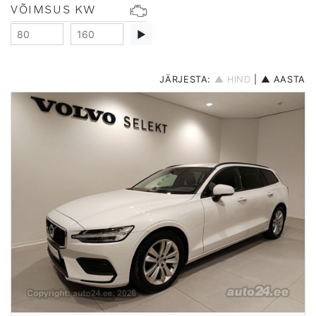
VÕIMSUS KW
▶
JÄRJESTA:
▲ HIND
|
▲ AASTA