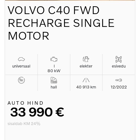
VOLVO
C40 FWD
RECHARGE SINGLE
MOTOR
universaal
l
elekter
esivedu
80 kW
hall
40 913 km
12/2022
AUTO HIND
33 990 €
sisaldab KM 24%