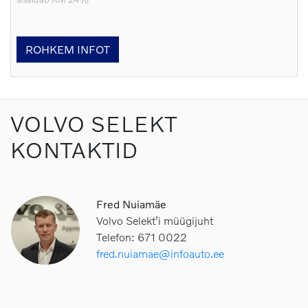
ROHKEM INFOT
VOLVO SELEKT
KONTAKTID
Fred Nuiamäe
Volvo Selekt’i müügijuht
Telefon: 671 0022
fred.nuiamae@infoauto.ee