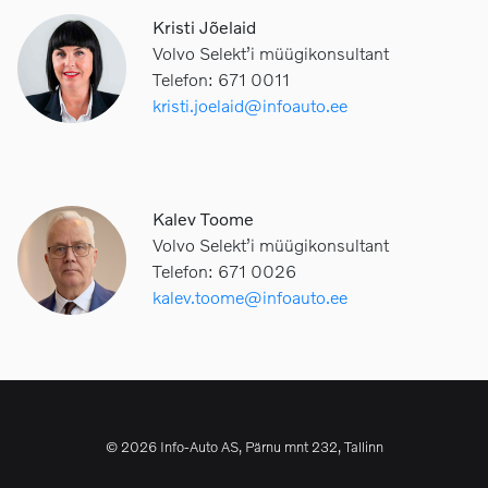
Kristi Jõelaid
Volvo Selekt’i müügikonsultant
Telefon: 671 0011
kristi.joelaid@infoauto.ee
Kalev Toome
Volvo Selekt’i müügikonsultant
Telefon: 671 0026
kalev.toome@infoauto.ee
© 2026 Info-Auto AS, Pärnu mnt 232, Tallinn