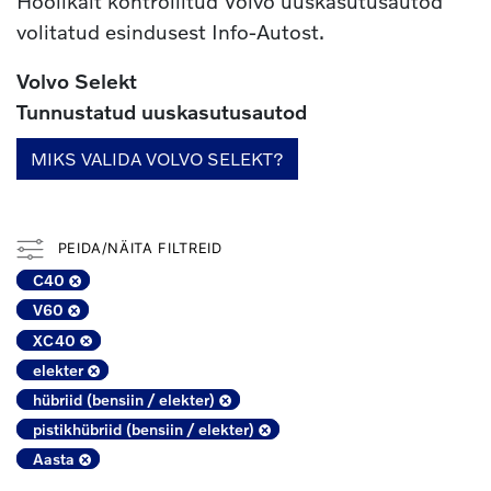
Hoolikalt kontrollitud Volvo uuskasutusautod
volitatud esindusest Info-Autost.
Volvo Selekt
Tunnustatud uuskasutusautod
MIKS VALIDA VOLVO SELEKT?
PEIDA/NÄITA FILTREID
C40
V60
XC40
elekter
hübriid (bensiin / elekter)
pistikhübriid (bensiin / elekter)
Aasta