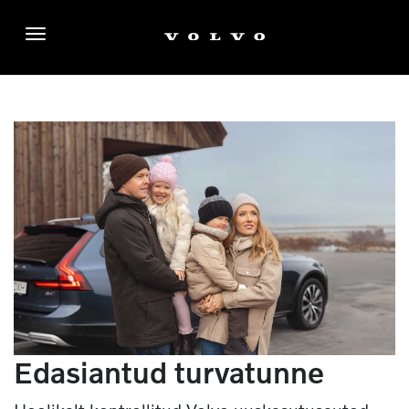
Menüü
Edasiantud turvatunne