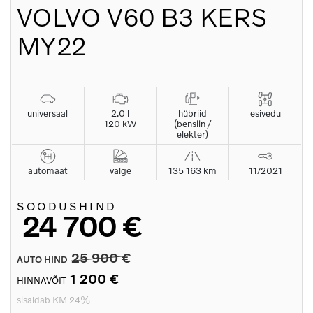
VOLVO
V60 B3 KERS
MY22
universaal
2.0 l
hübriid
esivedu
120 kW
(bensiin /
elekter)
automaat
valge
135 163 km
11/2021
SOODUSHIND
24 700 €
25 900 €
AUTO HIND
1 200 €
HINNAVÕIT
sisaldab KM 24%