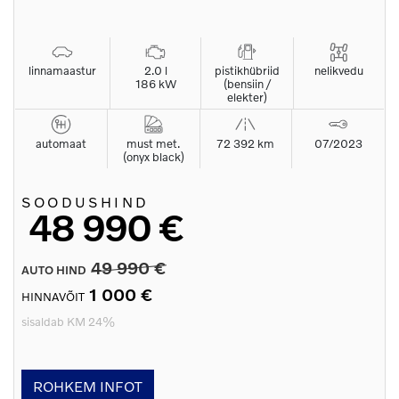
linnamaastur
2.0 l
pistikhübriid
nelikvedu
186 kW
(bensiin /
elekter)
automaat
must met.
72 392 km
07/2023
(onyx black)
SOODUSHIND
48 990 €
49 990 €
AUTO HIND
1 000 €
HINNAVÕIT
sisaldab KM 24%
ROHKEM INFOT