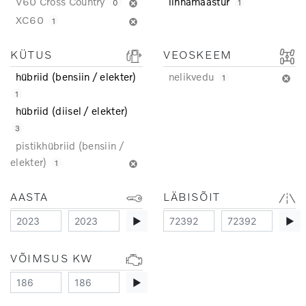
V60 Cross Country
linnamaastur
0
1
XC60
1
KÜTUS
VEOSKEEM
hübriid (bensiin / elekter)
nelikvedu
1
1
hübriid (diisel / elekter)
3
pistikhübriid (bensiin /
elekter)
1
AASTA
LÄBISÕIT
▶
▶
VÕIMSUS KW
▶