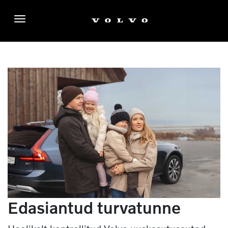
Menüü
Edasiantud turvatunne