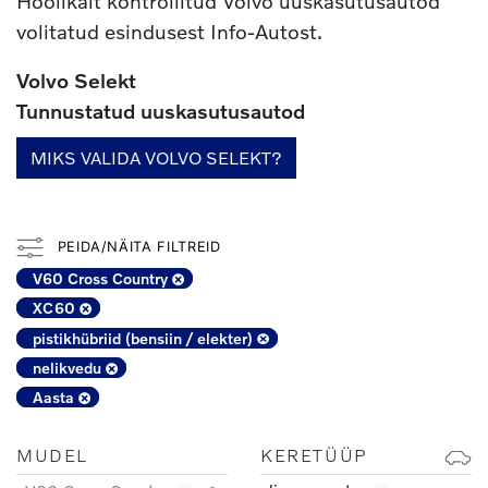
Hoolikalt kontrollitud Volvo uuskasutusautod
volitatud esindusest Info-Autost.
Volvo Selekt
Tunnustatud uuskasutusautod
MIKS VALIDA VOLVO SELEKT?
PEIDA/NÄITA FILTREID
V60 Cross Country
XC60
pistikhübriid (bensiin / elekter)
nelikvedu
Aasta
MUDEL
KERETÜÜP