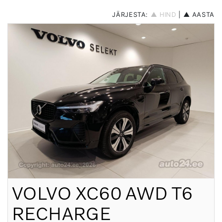
JÄRJESTA:
▲ HIND
|
▲ AASTA
VOLVO
XC60 AWD T6
RECHARGE