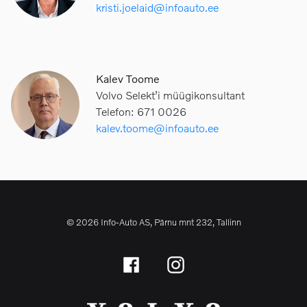
kristi.joelaid@infoauto.ee
Kalev Toome
Volvo Selekt’i müügikonsultant
Telefon: 671 0026
kalev.toome@infoauto.ee
© 2026 Info-Auto AS, Pärnu mnt 232, Tallinn